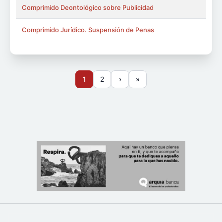
Comprimido Deontológico sobre Publicidad
Comprimido Jurídico. Suspensión de Penas
1
2
›
»
Página actual
Page
Siguiente página
Última página
Paginación