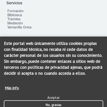
Servicios
Formación
Biblioteca
Trámites
Mediación
Ventanilla Única
Este portal web únicamente utiliza cookies propias
Contacto
con finalidad técnica, no recaba ni cede datos de
C/. La Gloria, 25 bis
carácter personal de los usuarios sin su conocimiento.
30003 - Murcia
Sin embargo, puede contener enlaces a sitios web de
SEDE: 968 900 100
terceros con políticas de privacidad ajenas, que podrá
SOJ: 968 900 200
decidir si acepta o no cuando acceda a ellos.
icamur@icamur.es
Más info
Aceptar
© 2026 ICAMUR. Todos los derechos reservados.
Aviso Legal
Política de Privacidad
Cookies
No, gracias