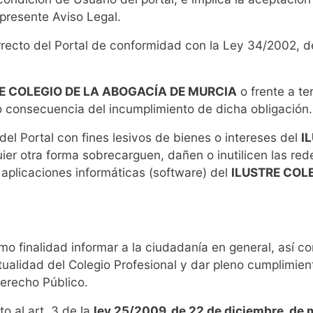
 presente Aviso Legal.
rrecto del Portal de conformidad con la Ley 34/2002, de
E COLEGIO DE LA ABOGACÍA DE MURCIA
o frente a te
 consecuencia del incumplimiento de dicha obligación.
el Portal con fines lesivos de bienes o intereses del
I
ier otra forma sobrecarguen, dañen o inutilicen las re
 aplicaciones informáticas (software) del
ILUSTRE COL
 finalidad informar a la ciudadanía en general, así co
ctualidad del Colegio Profesional y dar pleno cumplimien
Derecho Público.
o al art. 3 de la
ley 25/2009, de 22 de diciembre, de 