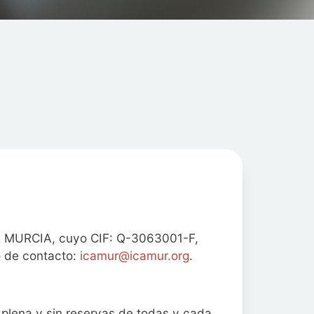
 MURCIA, cuyo CIF: Q-3063001-F,
o de contacto:
icamur@icamur.org
.
n plena y sin reservas de todas y cada