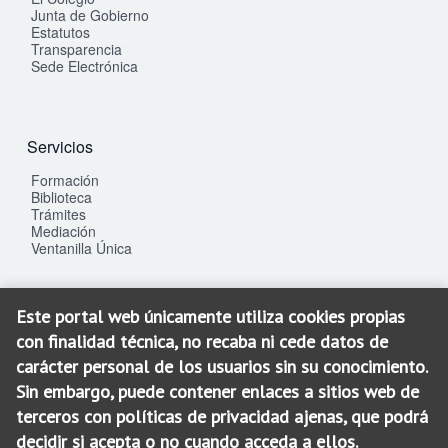
Junta de Gobierno
Estatutos
Transparencia
Sede Electrónica
Servicios
Formación
Biblioteca
Trámites
Mediación
Ventanilla Única
Este portal web únicamente utiliza cookies propias
Contacto
con finalidad técnica, no recaba ni cede datos de
C/. La Gloria, 25 bis
carácter personal de los usuarios sin su conocimiento.
30003 - Murcia
Sin embargo, puede contener enlaces a sitios web de
SEDE: 968 900 100
terceros con políticas de privacidad ajenas, que podrá
SOJ: 968 900 200
decidir si acepta o no cuando acceda a ellos.