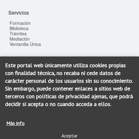
Servicios
Formación
Biblioteca
Trámites
Mediación
Ventanilla Única
Este portal web únicamente utiliza cookies propias
Contacto
con finalidad técnica, no recaba ni cede datos de
C/. La Gloria, 25 bis
carácter personal de los usuarios sin su conocimiento.
30003 - Murcia
Sin embargo, puede contener enlaces a sitios web de
SEDE: 968 900 100
terceros con políticas de privacidad ajenas, que podrá
SOJ: 968 900 200
decidir si acepta o no cuando acceda a ellos.
icamur@icamur.es
Más info
Aceptar
© 2026 ICAMUR. Todos los derechos reservados.