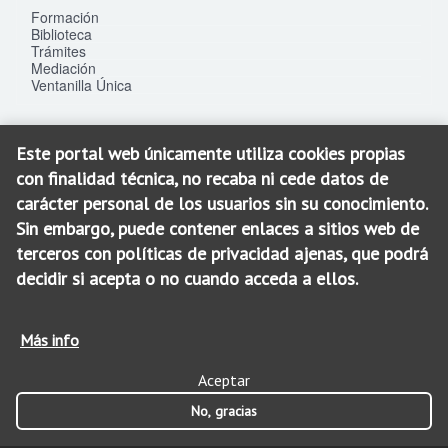
Formación
Biblioteca
Trámites
Mediación
Ventanilla Única
Este portal web únicamente utiliza cookies propias
Contacto
con finalidad técnica, no recaba ni cede datos de
C/. La Gloria, 25 bis
carácter personal de los usuarios sin su conocimiento.
30003 - Murcia
Sin embargo, puede contener enlaces a sitios web de
SEDE: 968 900 100
terceros con políticas de privacidad ajenas, que podrá
SOJ: 968 900 200
decidir si acepta o no cuando acceda a ellos.
icamur@icamur.es
Más info
Aceptar
© 2026 ICAMUR. Todos los derechos reservados.
Aviso Legal
Política de Privacidad
Cookies
No, gracias