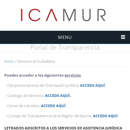
MENU
Portal de Transparencia
Usted está aquí
Inicio
» Servicios al Ciudadano
Puedes acceder a los siguientes
servicios
:
- Cita previa Servicio de Orientación Jurídica.
ACCEDE AQUÍ
.
- Catálogo de Servicios.
ACCEDE AQUÍ
.
- Censo de Letrados.
ACCEDE AQUÍ
.
- Consejo de Transparencia de la Región de Murcia.
ACCEDE AQUÍ
.
LETRADOS ADSCRITOS A LOS SERVICIOS DE ASISTENCIA JURÍDICA