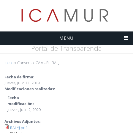
MENU
Portal de Transparencia
Usted está aquí
Inicio
» Convenio ICAMUR - RALJ
Fecha de firma:
Jueves, Julio 11, 2019
Modificaciones realizadas:
Fecha
modificación:
Jueves, Julio 2, 2020
Archivos Adjuntos:
RALYJ.pdf